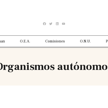
man
O.E.A.
Comisiones
O.N.U.
P
Organismos autónomo