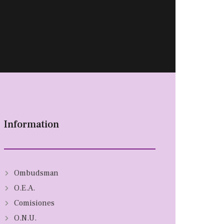
Information
Ombudsman
O.E.A.
Comisiones
O.N.U.