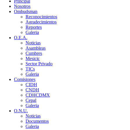
Principal
Nosotros
Ombudsman
Reconocimientos
Agradecimientos
Reportes
Galeria
O.E.A.
Noticias
Asambleas
Cumbres
Mesicic
Sector Privado
TICs
Galeria
Comisiones
CIDH
CNDH
CDHCDMX
Cepal
Galeria
O.N.U.
Noticias
Documentos
Galeria