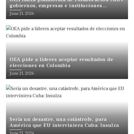
gobiernos, empresas e instituciones
financieras de las Américas
June 21, 2026
OEA pide a líderes aceptar resultados de
elecciones en Colombia
June 21, 2026
Sería un desastre, una catástrofe, para
América que EU interviniera Cuba: Insulza
June 21, 2026