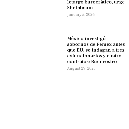
letargo burocrático, urge
Sheinbaum
January 5, 2026
México investigó
sobornos de Pemex antes
que EU; se indagan a tres
exfuncionarios y cuatro
contratos: Buenrostro
August 29, 2025