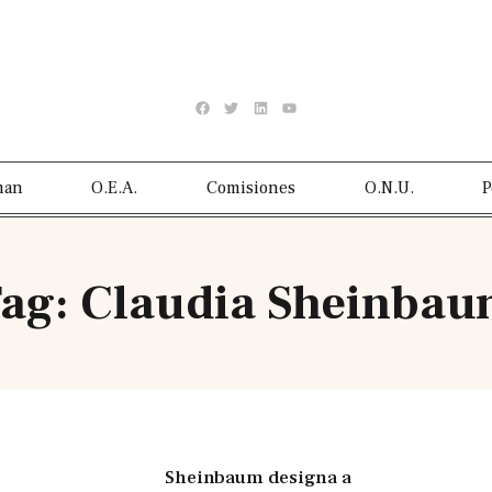
man
O.E.A.
Comisiones
O.N.U.
P
ag: Claudia Sheinba
Sheinbaum designa a