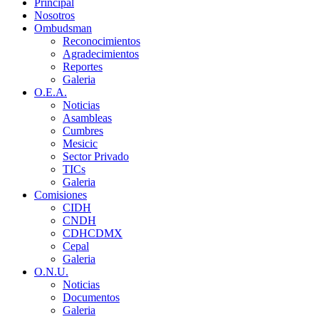
Principal
Nosotros
Ombudsman
Reconocimientos
Agradecimientos
Reportes
Galeria
O.E.A.
Noticias
Asambleas
Cumbres
Mesicic
Sector Privado
TICs
Galeria
Comisiones
CIDH
CNDH
CDHCDMX
Cepal
Galeria
O.N.U.
Noticias
Documentos
Galeria