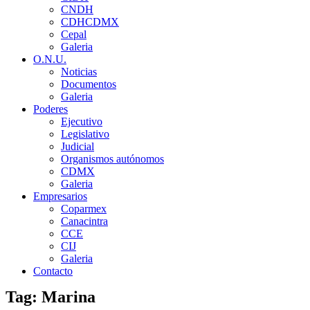
CNDH
CDHCDMX
Cepal
Galeria
O.N.U.
Noticias
Documentos
Galeria
Poderes
Ejecutivo
Legislativo
Judicial
Organismos autónomos
CDMX
Galeria
Empresarios
Coparmex
Canacintra
CCE
CIJ
Galeria
Contacto
Tag: Marina