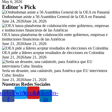
May 6, 2026
Editor's Pick
Ombudsman asiste a 56 Asamblea General de la OEA en Panamá
Posted
June 24, 2026
June 24, 2026
on
OEA lanza plataforma de colaboración entre gobiernos, empresas e
instituciones financieras de las Américas
Posted
June 21, 2026
June 21, 2026
on
OEA pide a líderes aceptar resultados de elecciones en Colombia
Posted
June 21, 2026
June 21, 2026
on
Sería un desastre, una catástrofe, para América que EU interviniera
Cuba: Insulza
Posted
June 21, 2026
June 21, 2026
Nuestras Redes Sociales
on
acebook-
Twitter
Youtube
Linkedin-
f
in