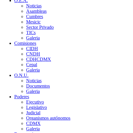
O.E.A.
Noticias
Asambleas
Cumbres
Mesicic
Sector Privado
TICs
Galeria
Comisiones
CIDH
CNDH
CDHCDMX
Cepal
Galeria
O.N.U.
Noticias
Documentos
Galeria
Poderes
Ejecutivo
Legislativo
Judicial
Organismos autónomos
CDMX
Galeria