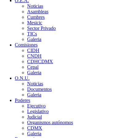
O.E.A.
Noticias
Asambleas
Cumbres
Mesicic
Sector Privado
TICs
Galeria
Comisiones
CIDH
CNDH
CDHCDMX
Cepal
Galeria
O.N.U.
Noticias
Documentos
Galeria
Poderes
Ejecutivo
Legislativo
Judicial
Organismos autónomos
CDMX
Galeria