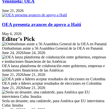
Venezuela: OEA
June 21, 2026
OEA presenta avances de apoyo a Haití
May 6, 2026
Editor's Pick
Ombudsman asiste a 56 Asamblea General de la OEA en Panamá
Posted
June 24, 2026
June 24, 2026
on
OEA lanza plataforma de colaboración entre gobiernos, empresas e
instituciones financieras de las Américas
Posted
June 21, 2026
June 21, 2026
on
OEA pide a líderes aceptar resultados de elecciones en Colombia
Posted
June 21, 2026
June 21, 2026
on
Sería un desastre, una catástrofe, para América que EU interviniera
Cuba: Insulza