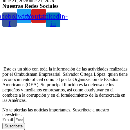
Posted
June 21, 2026
June 21, 2026
Nuestras Redes Sociales
on
acebook-
Twitter
Youtube
Linkedin-
f
in
Este es un sitio con toda la información de las actividades realizadas
por el Ombudsman Empresarial, Salvador Ortega López, quien tiene
reconocimiento oficial como tal por la Organización de Estados
Americanos (OEA). Su principal función es la defensa de los
pequeños y medianos empresarios, así como coadyuvar en el
combate a la corrupción y en el fortalecimiento de la democracia en
las Américas.
No te pierdas las noticias importantes. Suscribete a nuestro
newsletter.
Email
Suscribete