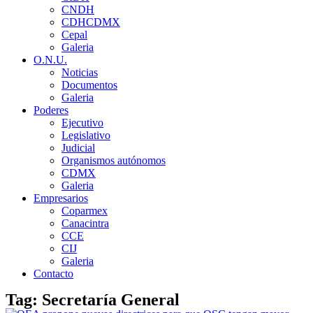
CNDH
CDHCDMX
Cepal
Galeria
O.N.U.
Noticias
Documentos
Galeria
Poderes
Ejecutivo
Legislativo
Judicial
Organismos autónomos
CDMX
Galeria
Empresarios
Coparmex
Canacintra
CCE
CIJ
Galeria
Contacto
Tag: Secretaría General