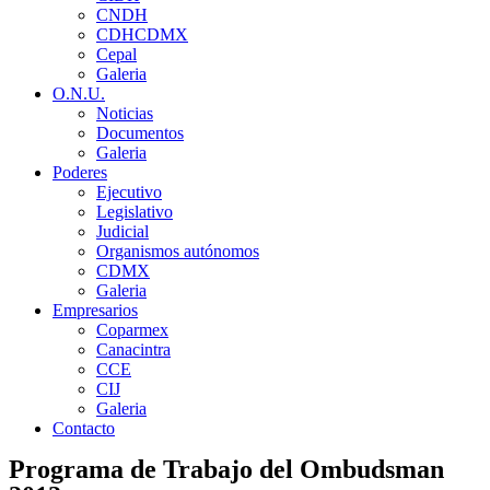
CNDH
CDHCDMX
Cepal
Galeria
O.N.U.
Noticias
Documentos
Galeria
Poderes
Ejecutivo
Legislativo
Judicial
Organismos autónomos
CDMX
Galeria
Empresarios
Coparmex
Canacintra
CCE
CIJ
Galeria
Contacto
Programa de Trabajo del Ombudsman