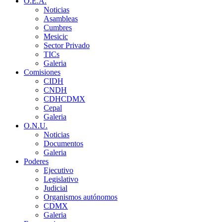
O.E.A.
Noticias
Asambleas
Cumbres
Mesicic
Sector Privado
TICs
Galeria
Comisiones
CIDH
CNDH
CDHCDMX
Cepal
Galeria
O.N.U.
Noticias
Documentos
Galeria
Poderes
Ejecutivo
Legislativo
Judicial
Organismos autónomos
CDMX
Galeria