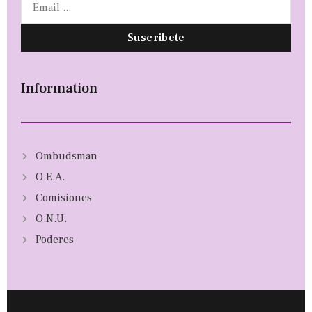
Suscribete
Information
Ombudsman
O.E.A.
Comisiones
O.N.U.
Poderes