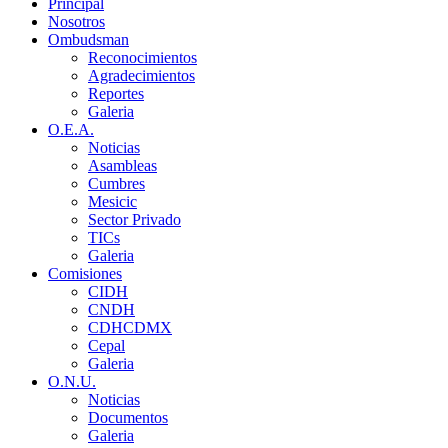
Principal
Nosotros
Ombudsman
Reconocimientos
Agradecimientos
Reportes
Galeria
O.E.A.
Noticias
Asambleas
Cumbres
Mesicic
Sector Privado
TICs
Galeria
Comisiones
CIDH
CNDH
CDHCDMX
Cepal
Galeria
O.N.U.
Noticias
Documentos
Galeria