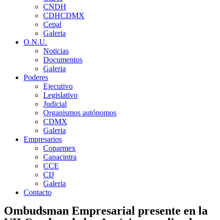
CNDH
CDHCDMX
Cepal
Galeria
O.N.U.
Noticias
Documentos
Galeria
Poderes
Ejecutivo
Legislativo
Judicial
Organismos autónomos
CDMX
Galeria
Empresarios
Coparmex
Canacintra
CCE
CIJ
Galeria
Contacto
Ombudsman Empresarial presente en la