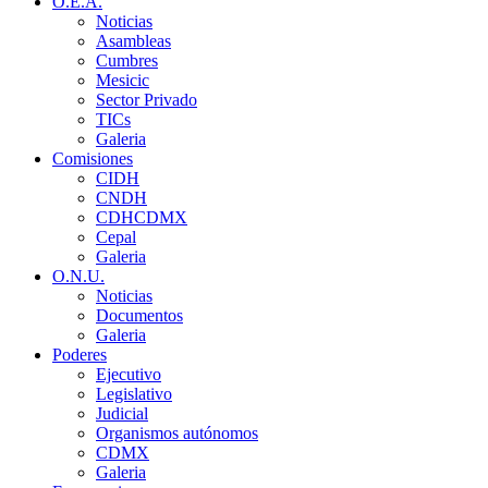
O.E.A.
Noticias
Asambleas
Cumbres
Mesicic
Sector Privado
TICs
Galeria
Comisiones
CIDH
CNDH
CDHCDMX
Cepal
Galeria
O.N.U.
Noticias
Documentos
Galeria
Poderes
Ejecutivo
Legislativo
Judicial
Organismos autónomos
CDMX
Galeria