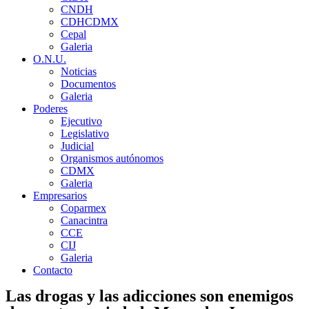
CNDH
CDHCDMX
Cepal
Galeria
O.N.U.
Noticias
Documentos
Galeria
Poderes
Ejecutivo
Legislativo
Judicial
Organismos autónomos
CDMX
Galeria
Empresarios
Coparmex
Canacintra
CCE
CIJ
Galeria
Contacto
Las drogas y las adicciones son enemigos