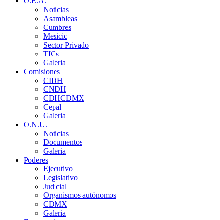
O.E.A.
Noticias
Asambleas
Cumbres
Mesicic
Sector Privado
TICs
Galeria
Comisiones
CIDH
CNDH
CDHCDMX
Cepal
Galeria
O.N.U.
Noticias
Documentos
Galeria
Poderes
Ejecutivo
Legislativo
Judicial
Organismos autónomos
CDMX
Galeria