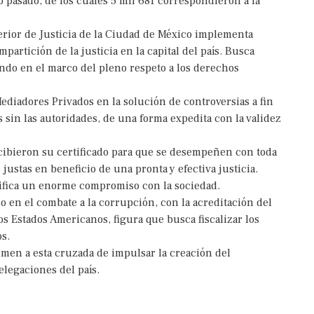
 pasado, de los cuales 5 mil 681 correspondieron a la
erior de Justicia de la Ciudad de México implementa
partición de la justicia en la capital del paí­s. Busca
ando en el marco del pleno respeto a los derechos
Mediadores Privados en la solución de controversias a fin
 sin las autoridades, de una forma expedita con la validez
cibieron su certificado para que se desempeñen con toda
ustas en beneficio de una pronta y efectiva justicia.
gnifica un enorme compromiso con la sociedad.
o en el combate a la corrupción, con la acreditación del
 Estados Americanos, figura que busca fiscalizar los
s.
umen a esta cruzada de impulsar la creación del
egaciones del paí­s.