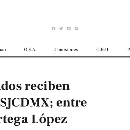
man
O.E.A.
Comisiones
O.N.U.
P
dos reciben
 TSJCDMX; entre
Ortega López