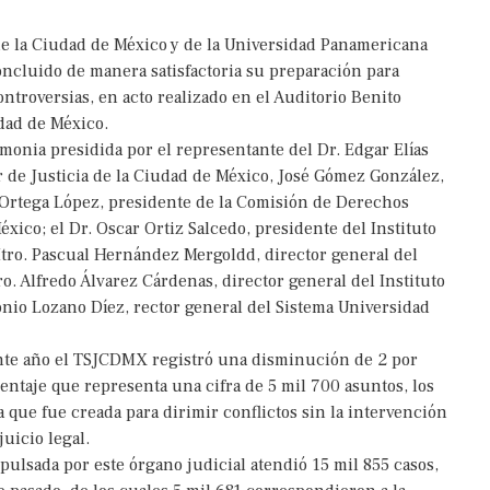
e la Ciudad de México y de la Universidad Panamericana
oncluido de manera satisfactoria su preparación para
ntroversias, en acto realizado en el Auditorio Benito
udad de México.
monia presidida por el representante del Dr. Edgar Elías
 de Justicia de la Ciudad de México, José Gómez González,
r Ortega López, presidente de la Comisión de Derechos
; el Dr. Oscar Ortiz Salcedo, presidente del Instituto
 Mtro. Pascual Hernández Mergoldd, director general del
o. Alfredo Álvarez Cárdenas, director general del Instituto
nio Lozano Dí­ez, rector general del Sistema Universidad
nte año el TSJCDMX registró una disminución de 2 por
centaje que representa una cifra de 5 mil 700 asuntos, los
 que fue creada para dirimir conflictos sin la intervención
uicio legal.
pulsada por este órgano judicial atendió 15 mil 855 casos,