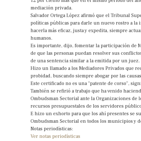
12 por ciento más que en el mismo periodo del año
mediación privada.
Salvador Ortega López afirmó que el Tribunal Sup
políticas públicas para darle un nuevo rostro a la im
hacerla más eficaz, justa y expedita, siempre actu
humanos.
Es importante, dijo, fomentar la participación de 
de que las personas puedan resolver sus conflictos
de una sentencia similar a la emitida por un juez.
Hizo un llamado a los Mediadores Privados que re
probidad, buscando siempre abogar por las causas j
Este certificado no es una “patente de corso”, si
También se refirió a trabajo que ha venido haciend
Ombudsman Sectorial ante la Organizaciones de los
recursos presupuestales de los servidores público
E hizo un exhorto para que los ahí­ presentes se s
Ombudsman Sectorial en todos los municipios y del
Notas periodísticas:
Ver notas periodísticas