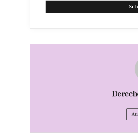
Sub
Derec
Au