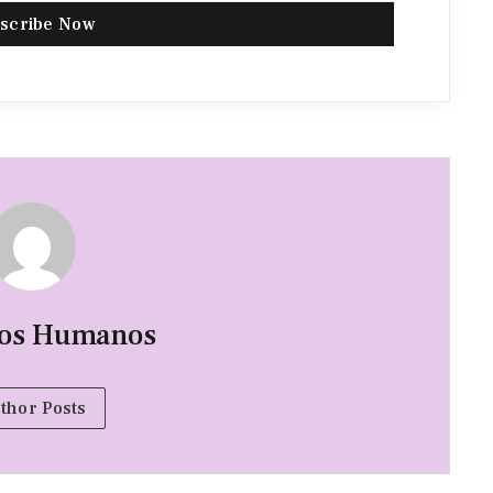
scribe Now
hos Humanos
thor Posts