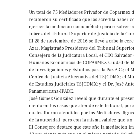
Un total de 75 Mediadores Privador de Coparmex d
recibieron su certificado que los acredita haber c
ejercer la mediación como método para resolver co
Juárez del Tribunal Superior de Justicia de la Ci
El 28 de noviembre de 2016 se llevó a cabo la cere
Azar, Magistrado Presidente del Tribunal Superior
Consejero de la Judicatura Local; el CEO Salvado
Humanos Económicos de COPARMEX Ciudad de México
de Investigaciones y Estudios para la Paz A.C.; el
Centro de Justicia Alternativa del TSJCDMX; el Mtr
de Estudios Judiciales TSJCDMX; y el Dr. José Anto
Panamericana-IPADE.
José Gómez González reveló que durante el prese
ciento en los casos que atiende este tribunal, por
cuales fueron atendidos por los Mediadores, figura
de la autoridad, pero con la misma validez que un j
El Consejero destacó que este año la mediación im