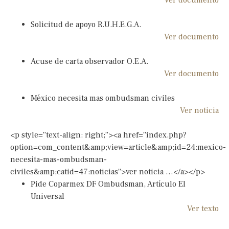
Solicitud de apoyo R.U.H.E.G.A.
Ver documento
Acuse de carta observador O.E.A.
Ver documento
México necesita mas ombudsman civiles
Ver noticia
<p style=”text-align: right;”><a href=”index.php?
option=com_content&amp;view=article&amp;id=24:mexico-
necesita-mas-ombudsman-
civiles&amp;catid=47:noticias”>ver noticia …</a></p>
Pide Coparmex DF Ombudsman, Artículo El
Universal
Ver texto