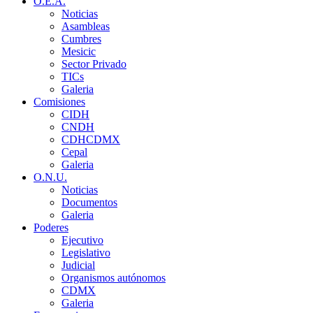
O.E.A.
Noticias
Asambleas
Cumbres
Mesicic
Sector Privado
TICs
Galeria
Comisiones
CIDH
CNDH
CDHCDMX
Cepal
Galeria
O.N.U.
Noticias
Documentos
Galeria
Poderes
Ejecutivo
Legislativo
Judicial
Organismos autónomos
CDMX
Galeria