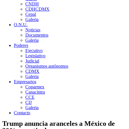
CNDH
CDHCDMX
Cepal
Galeria
O.N.U.
Noticias
Documentos
Galeria
Poderes
Ejecutivo
Legislativo
Judicial
Organismos autónomos
CDMX
Galeria
Empresarios
Coparmex
Canacintra
CCE
CIJ
Galeria
Contacto
Trump anuncia aranceles a México de